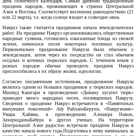
день солнечного календаря. Самый древний традиционный
праздник народов, проживающих в странах Центральной
Азии и Востока. Соответствует весеннему равноденствию (21
или 22 марта), т.е. когда солнце входит в созвездие овна.
Навруз также считается праздником начала земледельческих
работ. На празднике Навруз организовывались общественные
народные гуляния, готовились изысканные блюда из свежей
зелени, начинался посев некоторых посевных культур.
Первоначально празднование Навруза было обычаем у
земледельцев, затем через их посредство он стал обычаем
оседлых и кочевых тюркских народов. С течением веков у
разных народов обычаи проводить праздник Навруз
приспособились к их образу жизни, идеологии.
Согласно письменным источникам, празднование Навруза
являлось одним из больших праздников у тюркских народов.
Махмуд Кашгари в произведении «Дивану лугатит тюрк»
приводит много народных песен, посвященных Наврузу.
Сведения о празднике Навруз встречаются в «Памятниках
минувших поколений» Абу РайханаБеруни, «Наврузнаме»
Умара Хайяма, в произведениях Алишера Навои,
ЗахириддинаБабура и других ученых. На территории
Центральной Азии радостно встречали праздник Навруза в
качестве начала нового года.Подготовка к нему начиналась за