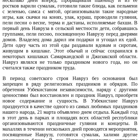
несколько дней вперед. Проращивали пшеницу и из ее
ростков варили сумалак, готовили такие блюда, как пельмени
с зеленью, самса с мятой, организовывали такие народные
игры, как скачки на конях, улак, кураш, проводили гуляния,
пели песни о весне, терма и дастаны, исполняемые бахши. В
первый день Навруза в сельской местности дети, собравшись
группами, пели песню, посвященную Наврузу перед дверями
домов. Владелец дома дарил им подарки и угощал их едой.
Дети одну часть из этой еды раздавали вдовам и сиротам,
живущим в кишлаке. Этот обычай и сейчас сохранился в
некоторых кишлаках Самаркандской и Джизакской области.
Навруз являлся не только праздником нового года, но он
считался также праздником труда.
В период советского строя Навруз без основания был
запрещен в ряду религиозных праздников и обрядов. По
обретения Узбекистаном независимости, наряду с другими
ценностями был восстановлен и праздник Навруз, приобретя
новое содержание и сущность. В Узбекистане Навруз
празднуется в качестве одного из самых любимых праздников
нашего народа, 21 марта объявлено днем отдыха. Каждый год
в этот день в парках и площадях всех областей республики
организовываются праздничные гуляния и концерты. В
махаллях в течении нескольких дней проводятся мероприятия,
посвященные Наврузу, готовятся сумалак, халими другие