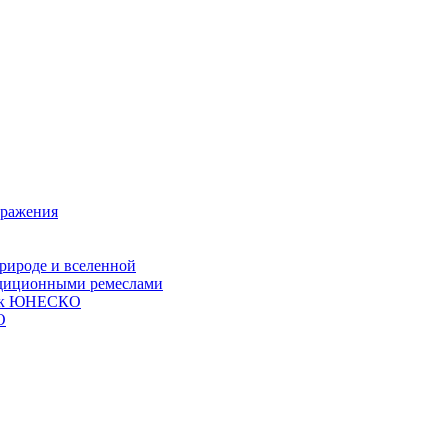
ыражения
природе и вселенной
радиционными ремеслами
сок ЮНЕСКО
О