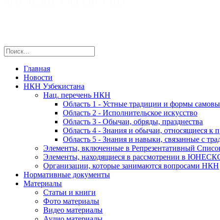
Главная
Новости
НКН Узбекистана
Нац. перечень НКН
Область 1 - Устные традиции и формы самов
Область 2 - Исполнительское искусство
Область 3 - Обычаи, обряды, празднества
Область 4 - Знания и обычаи, относящиеся к 
Область 5 - Знания и навыки, связанные с т
Элементы, включенные в Репрезентативный Спи
Элементы, находящиеся в рассмотрении в ЮНЕСК
Организации, которые занимаются вопросами НКН
Нормативные документы
Материалы
Статьи и книги
Фото материалы
Видео материалы
Аудио материалы