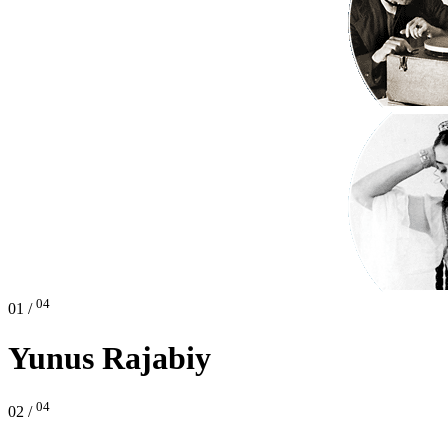
04
01 /
Yunus Rajabiy
04
02 /