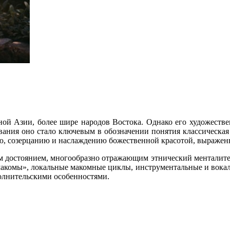
й Азии, более шире народов Востока. Однако его художествен
ования оно стало ключевым в обозначении понятия классическая
ю, созерцанию и наслаждению божественной красотой, выраженн
м достоянием, многообразно отражающим этнический менталитет
комы», локальные макомные циклы, инструментальные и вокал
полнительскими особенностями.