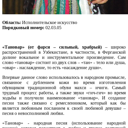
Область:
Исполнительское искусство
Порядковый номер:
02.03.05
«Тановар» (от фарси – сильный, храбрый)
– широко
распространений в Узбекистане, в частности, в Ферганской
долине вокальное и инструментальное произведение. Сам
слово «тановар» состоит из двух слов – «тан» - тело или душа,
«овар» - наслаждение, то есть «насаждение души».
Впервые данное слово использовалось в народном промысле,
связанное с дублением кожи во время изготовления
обувщиком традиционной обуви махси – ичиги. Самый
трудный процесс работы, а также звуки «гич-гич» во время
ходьбы и получили наименование «тановар». И создание
песни также связано с ремесленником, который как бы
является любовным посланием к своей любимой девушке –
песня о невосполнимой любви.
«Тановар» - народная песня (использование народной