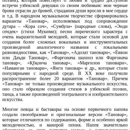
поэзии), которая повествует о любви и трудно доступной
встречи узбекской девушки со своим любимым: мои черные
брови отрасли до бровей, страдания души вросли в мое сердце
и т.д. В народном музыкальном творчестве сформировались
варианты «Тановар», исполняемых под сопровождение
дутара – «Қора соч», «Сумбула» (народные слова), «Энди
сендек» (стихи Мукими); песни лирического характера с
очень выразительной мелодией, которые стали основой для
создания более сложных вокальных и инструментальных
произведений аналогичного названия с локальными
разновидностями, как «Тановар», «Адолат тановари», «Ёввои
или Даъди Тановар», «Фарғонача шахноз или Фарғонача
тановар», «Қўқонча тановар», «Марғилон тановари»,
«Наманган тановари», «Янги тановар» и др., которые стали
популярными с народной среде. В ХХ веке получили
распространение более 20 вариантов «Тановар». Причем
«Тановар» не только произведение музыкального искусства,
оно стало образцом создания стихов в узбекской поэзии,
танца, а также произведений театрального и изобразительного
искусства.
Многие певцы и бастакоры на основе первичного напева
создали своеобразные и оригинальные версии «Тановар»,
которые отличаются по содержанию, форме и особенно яркой
мелодичностью, и манерой пения. Напев значительно