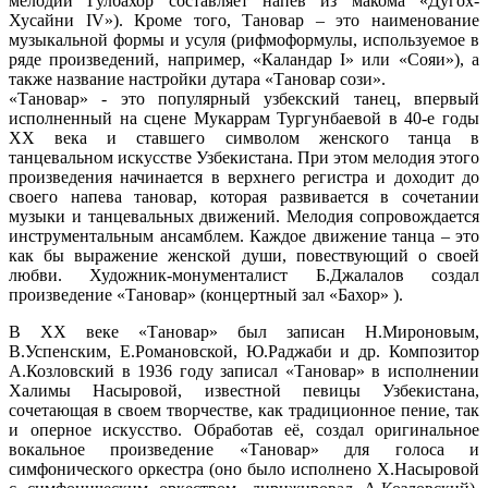
мелодии Гулбахор составляет напев из макома «Дугох-
Хусайни IV»). Кроме того, Тановар – это наименование
музыкальной формы и усуля (рифмоформулы, используемое в
ряде произведений, например, «Каландар I» или «Сояи»), а
также название настройки дутара «Тановар сози».
«Тановар» - это популярный узбекский танец, впервый
исполненный на сцене Мукаррам Тургунбаевой в 40-е годы
ХХ века и ставшего символом женского танца в
танцевальном искусстве Узбекистана. При этом мелодия этого
произведения начинается в верхнего регистра и доходит до
своего напева тановар, которая развивается в сочетании
музыки и танцевальных движений. Мелодия сопровождается
инструментальным ансамблем. Каждое движение танца – это
как бы выражение женской души, повествующий о своей
любви. Художник-монументалист Б.Джалалов создал
произведение «Тановар» (концертный зал «Бахор» ).
В ХХ веке «Тановар» был записан Н.Мироновым,
В.Успенским, Е.Романовской, Ю.Раджаби и др. Композитор
А.Козловский в 1936 году записал «Тановар» в исполнении
Халимы Насыровой, известной певицы Узбекистана,
сочетающая в своем творчестве, как традиционное пение, так
и оперное искусство. Обработав её, создал оригинальное
вокальное произведение «Тановар» для голоса и
симфонического оркестра (оно было исполнено Х.Насыровой