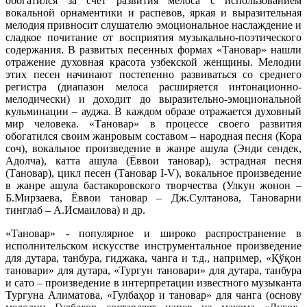
обогатился за счет развития мелоса с использованием
вокальной орнаментики и распевов, яркая и выразительная
мелодия привносит слушателю эмоциональное наслаждение и
сладкое почитание от восприятия музыкально-поэтического
содержания. В развитых песенных формах «Тановар» нашли
отражение духовная красота узбекской женщины. Мелодии
этих песен начинают постепенно развиваться со среднего
регистра (диапазон мелоса расширяется интонационно-
мелодически) и доходит до выразительно-эмоциональной
кульминации – ауджа. В каждом образе отражается духовный
мир человека. «Тановар» в процессе своего развития
обогатился своим жанровым составом – народная песня (Кора
соч), вокальное произведение в жанре ашула (Энди сендек,
Адолча), катта ашула (Ёввои тановар), эстрадная песня
(Тановар), цикл песен (Тановар I-V), вокальное произведение
в жанре ашула бастакоровского творчества (Улкун жонон –
Б.Мирзаева, Ёввои тановар – Дж.Султанова, Тановарни
тинглаб – А.Исмаилова) и др.
«Тановар» - популярное и широко распространение в
исполнительском искусстве инструментальное произведение
для дутара, танбура, гиджака, чанга и т.д., например, «Қўқон
тановари» для дутара, «Тургун тановари» для дутара, танбура
и сато – произведение в интерпретации известного музыканта
Тургуна Алиматова, «Гулбаҳор и тановар» для чанга (основу