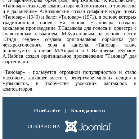
с симфоническим оркестром, дирижировал А.Козловский).
«Тановар» стало для композитора лейтмотивом его творчества
и в дальнейшем А.Козловский создал симфоническую поэму
«Тановар» (1940) и балет «Тановар» (1971), в основе которых
традиционный напев. На основе «Тановар» созданы
вокальное произведение Т.Садыкова для голоса и оркестра с
аналогичным названием, М.Бурхановым на основе песни
«Энди сендек» создана оригинальная обработка для
четырехголосного хора а капелла. «Тановар» также
используется в опере М.Ашрафи и С.Василенко «Буран».
А.Набиев создал оригинальное произведение "Тановар" для
фортепиано.
«Тановар» - пользуется огромной популярностью и стало
массовым, занявшее место в репертуаре многих певцов и
музыкантов, в творчестве узбекских бастакоров и
композиторов.
О веб-сайте
|
Благодарности
СОЗДАНО НА