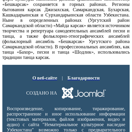
«Бешкарсак» сохраняется в горных районах. Регионы
бытования карсак Джизахская, Самаркандская, Бухарская,
Кашкадарьинская и Сурхандарьинская области Узбекистана.
Ныне в определенных районах (Ургутский район
Самаркандской области) «Майда карсак» является источником
творчества и репертуара самодеятельных ансамблей песни и
танца, а также фольклорно-этнографических ансамблей
(фольклорный ансамбль «Бешкарсак» Ургутского района
Самаркандской области). В профессиональных ансамблях, как
танца «Бахор», песни и танца «Шодлик», использовались
традиции танца карсак.
О веб-сайте
|
Благодарности
СОЗДАНО НА
Воспроизведение, копирование, тиражирование,
распространение и иное использование информации
(текстовых материалов, файлов изображения, видео и
аудио) с сайта "Нематериальное культурное наследие
Узбекистана" возможно только с предварительного