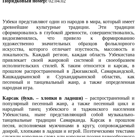
Порядковый номер:
02.04.02
Узбеки представляют один из народов в мира, который имеет
древнейшие культурные традиции. Эти традиции
сформировались в глубокой древности, совершенствовались,
видоизменялись, что привело к формированию
художественно значительных образцов фольклорного
искусства, которого отличает изустность, массовость и
локальность. Каждый регион, каждая область Узбекистана
привлекает своей жанровой системой и своеобразием
исполнительских стилей. К таким относится и карсак, в
прошлом распространенный в Джизакской, Самаркандской,
Кашкадарьинской и Сурхандарьинской областях, как
песенный и танцевальный жанр, а также определенная
народная игра.
Карсак (букв. – хлопки в ладоши)
– распространенный и
популярный песенный жанр, а также песенный цикл и
народный танец узбекского и таджикского населения
Узбекистана, ныне представляющий собой музыкально-
танцевальные традиции Самарканда. Карсак в прошлом
песня, исполняемая мужчинами в кругу, сопровождаемый
доирой, хлопками в ладоши и игрой. Поэтическими текстами
служили народные слова или народная поэзия разнообразного