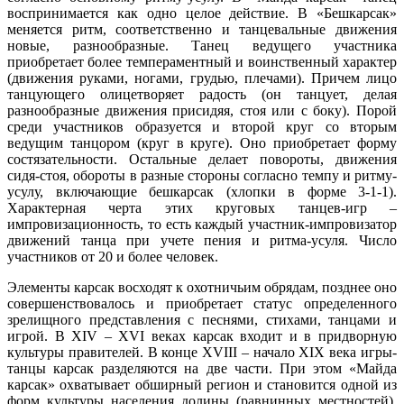
воспринимается как одно целое действие. В «Бешкарсак»
меняется ритм, соответственно и танцевальные движения
новые, разнообразные. Танец ведущего участника
приобретает более темпераментный и воинственный характер
(движения руками, ногами, грудью, плечами). Причем лицо
танцующего олицетворяет радость (он танцует, делая
разнообразные движения присидяя, стоя или с боку). Порой
среди участников образуется и второй круг со вторым
ведущим танцором (круг в круге). Оно приобретает форму
состязательности. Остальные делает повороты, движения
сидя-стоя, обороты в разные стороны согласно темпу и ритму-
усулу, включающие бешкарсак (хлопки в форме 3-1-1).
Характерная черта этих круговых танцев-игр –
импровизационность, то есть каждый участник-импровизатор
движений танца при учете пения и ритма-усуля. Число
участников от 20 и более человек.
Элементы карсак восходят к охотничьим обрядам, позднее оно
совершенствовалось и приобретает статус определенного
зрелищного представления с песнями, стихами, танцами и
игрой. В ХIV – ХVI веках карсак входит и в придворную
культуры правителей. В конце ХVIII – начало ХIХ века игры-
танцы карсак разделяются на две части. При этом «Майда
карсак» охватывает обширный регион и становится одной из
форм культуры населения долины (равнинных местностей).