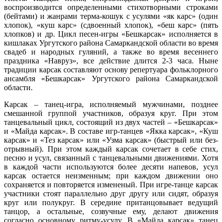
воспроизводится определенными стихотворными строками
(бейтами) и жанрами терма-кошук с усулями «як карс» (один
хлопок), «куш карс» (сдвоенный хлопок), «беш карс» (пять
хлопков) и др. Цикл песен-игры «Бешкарсак» исполняется в
кишлаках Ургутского района Самаркандской области во время
свадеб и народных гуляний, а также во время весеннего
праздника «Навруз», все действие длится 2-3 часа. Ныне
традиции карсак составляют основу репертуара фольклорного
ансамбля «Бешкарсак» Ургутского района Самаркандской
области.
Карсак – танец-игра, исполняемый мужчинами, позднее
смешанной группой участников, образуя круг. При этом
танцевальный цикл, состоящий из двух частей – «Бешкарсак»
и «Майда карсак». В составе игр-танцев «Якка карсак», «Куш
карсак» и «Тез карсак» или «Узма карсак» (быстрый или без-
отрывный). При этом каждый карсак сочетает в себе стих,
песню и усул, связанный с танцевальными движениями. Хотя
в каждой части используются более десяти напевов, усул
карсак остается неизменным; при каждом движении оно
сохраняется и повторяется измененый. При игре-танце карсак
участники стоят параллельно друг другу или сидят, образуя
круг или полукруг. В середине пританцовывает ведущий
танцор, а остальные, созвучные ему, делают движения
согласно основному ритму-усулу. В «Майда карсак» танец