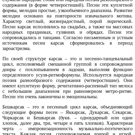
содержания (в форме четверостиший). Песни эти куплетной
формы, мелодии простые, узкообъемного диапазона. Развитие
мелодии основано на повторности изначального мотива.
Характер светлый, жизнерадостный, порой лирический.
Песни карсак исполнялись на свадьбах, а также на массовых
народных праздниках, гуляниях и обрядах. Песни эти
сопровождались и танцами. Согласно письменным и устным
источникам песни карсак сформировались в период
зароастризма.
По своей структуре карсак – это и песенно-танцевальный
цикл, исполняемый смешанной группой в сопровождении
доиры с похлопыванием в ладоши, выполняя функцию
определенного усуля-ритмоформулы. Используется народная
поэзия разнообразного содержания (четверостишие). Они
имеют куплетную форму, речитативно-распевный тип мелоса
с небольшим диапазоном при равномерном метро-ритме.
Песни эти очень лаконичны и эмоциональны.
Бешкарсак – это и песенный цикл карсак, объединяющий
следующие формы песен – Яккарсак, Дукарсак, Секарсак,
Чоркарсак и Бешкарсак (букв. – одноударный или один
хлопок, далее два, три, четыре и пять хлопков). Характерная
черта – импровизационность музыкально-поэтического
текста. Каждая песня, сопровождаемая доирой и игрой,