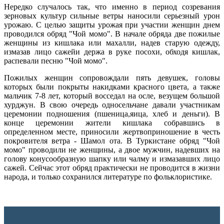
Нередко случалось так, что именно в период созревания
зерновых культур сильные ветры наносили серьезный урон
урожаю. С целью защиты урожая при участии женщин днем
проводился обряд "Чой момо". В начале обряда две пожилые
женщины из кишлака или махалли, надев старую одежду,
измазав лицо сажейи держа в руке посохи, обходя кишлак,
распевали песню "Чой момо".
Пожилых женщин сопровождали пять девушек, головы
которых были покрыты накидками красного цвета, а также
мальчик 7-8 лет, который восседал на осле, везущем большой
хурджун. В свою очередь односельчане давали участникам
церемонии подношения (пшеница,яица, хлеб и деньги). В
конце церемонии жители кишлака собравшись в
определенном месте, приносили жертвоприношение в честь
покровителя ветра - Шамол ота. В Туркистане обряд "Чой
момо" проводили не женщины, а двое мужчин, надевших на
голову конусообразную шапку или чалму и измазавших лицо
сажей. Сейчас этот обряд практически не проводится в жизни
народа, и только сохранился литературе по фольклористике.