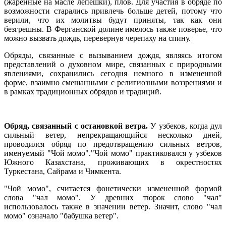
(жаренные на масле лепешки), плов. Для участия в обряде по
возможности старались привлечь больше детей, потому что
верили, что их молитвы будут приняты, так как они
безгрешны. В Ферганской долине имелось также поверье, что
можно вызвать дождь, перевернув черепаху на спину.
Обряды, связанные с вызыванием дождя, являясь итогом
представлений о духовном мире, связанных с природными
явлениями, сохранились сегодня немного в измененной
форме, взаимно смешанными с религиозными воззрениями и
в рамках традиционных обрядов и традиций.
Обряд, связанный с остановкой ветра.
У узбеков, когда дул
сильный ветер, непрекращающийся несколько дней,
проводился обряд по предотвращению сильных ветров,
именуемый "Чой момо"."Чой момо" практиковался у узбеков
Южного Казахстана, проживающих в окрестностях
Туркестана, Сайрама и Чимкента.
"Чой момо", считается фонетически измененной формой
слова "чал момо". У древних тюрок слово "чал"
использовалось также в значении ветер. Значит, слово "чал
момо" означало "бабушка ветер".