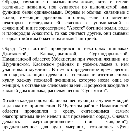
Обряды, связанные с вызыванием дождя, хотя и имели
различные названия, нов сущности по выполняемой ими
функции были одинаковыми. Обряды и обычаи, связанные с
водой, имеющие древнюю историю, если по мнению
некоторых исследователей связано с упоминаемой в
священной книге зороастризма "Авесте" богиней земли, воды
и плодородия Анахитой, то как считают другие, они связаны
с зороастрийским божеством дождя Тиштрией.
Обряд "суст хотин" проводился в некоторых кишлаках
Джизакской, Кашкадарьинской, Сурхандарьинской,
Наманганской областях Узбекистана при участии женщин, а в
Шурчинском, Касанском районах и узбеков-лакаев в нем
участвовали мужчины. В нем в определенное время десять-
пятнадцать женщин одевали на специально изготовленную
куклу одежду пожилой женщины, которую несла одна из
женщин, а остальные следовали за ней. Процессия заходила в
каждый дом кишлака, распевая песню "Суст хотин".
Хозяйка каждого дома обливала шествующих с чучелом водой
и давала им приношения. В Чустском районе Наманганской
области проводился в среду, считающимся самым
благоприятным днем недели для проведения обряда. Сначала
делалось жертвоприношение ("ис чиқариш"),
предназначенное для душ умерших, готовились чўзма