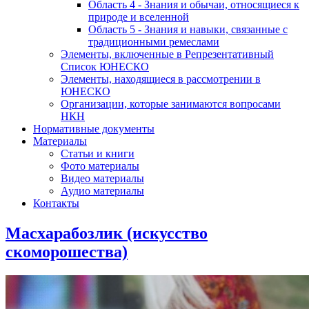
Область 4 - Знания и обычаи, относящиеся к
природе и вселенной
Область 5 - Знания и навыки, связанные с
традиционными ремеслами
Элементы, включенные в Репрезентативный
Список ЮНЕСКО
Элементы, находящиеся в рассмотрении в
ЮНЕСКО
Организации, которые занимаются вопросами
НКН
Нормативные документы
Материалы
Статьи и книги
Фото материалы
Видео материалы
Аудио материалы
Контакты
Масхарабозлик (искусство
скоморошества)