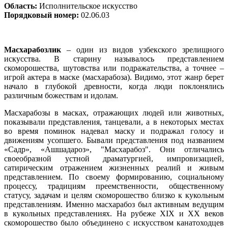
Область:
Исполнительское искусство
Порядковый номер:
02.06.03
Масхарабозлик
– один из видов узбекского зрелищного
искусства. В старину называлось представлением
скоморошества, шутовства или подражательства, а точнее –
игрой актера в маске (масхарабоза). Видимо, этот жанр берет
начало в глубокой древности, когда люди поклонялись
различным божествам и идолам.
Масхарабозы в масках, отражающих людей или животных,
показывали представления, танцевали, а в некоторых местах
во время поминок надевал маску и подражал голосу и
движениям усопшего. Бывали представления под названием
«Садр», «Ашшадароз», "Масхарабоз". Они отличались
своеобразной устной драматургией, импровизацией,
сатирическим отражением жизненных реалий и живым
представлением. По своему формированию, социальному
процессу, традициям преемственности, общественному
статусу, задачам и целям скоморошество близко к кукольным
представлениям. Именно масхарабоз был активным ведущим
в кукольных представлениях. На рубеже XIX и XX веков
скоморошество было объединено с искусством канатоходцев