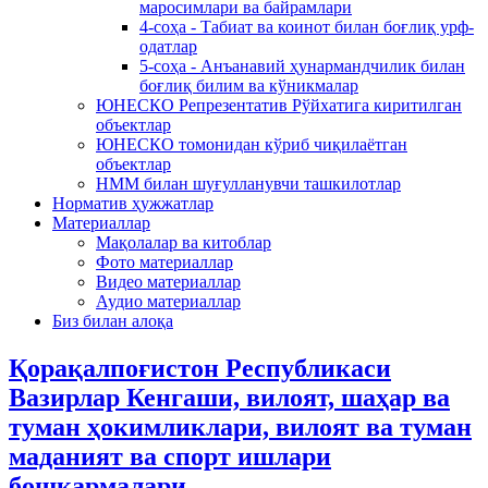
маросимлари ва байрамлари
4-соҳа - Табиат ва коинот билан боғлиқ урф-
одатлар
5-соҳа - Анъанавий ҳунармандчилик билан
боғлиқ билим ва кўникмалар
ЮНЕСКО Репрезентатив Рўйхатига киритилган
объектлар
ЮНЕСКО томонидан кўриб чиқилаётган
объектлар
НММ билан шуғулланувчи ташкилотлар
Норматив ҳужжатлар
Материаллар
Мақолалар ва китоблар
Фото материаллар
Видео материаллар
Аудио материаллар
Биз билан алоқа
Қорақалпоғистон Республикаси
Вазирлар Кенгаши, вилоят, шаҳар ва
туман ҳокимликлари, вилоят ва туман
маданият ва спорт ишлари
бошқармалари