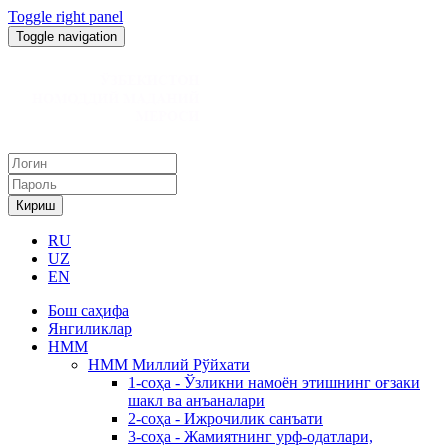
Toggle right panel
Toggle navigation
Кириш
RU
UZ
EN
Бош саҳифа
Янгиликлар
НММ
НММ Миллий Рўйхати
1-соҳа - Ўзликни намоён этишнинг оғзаки
шакл ва анъаналари
2-соҳа - Ижрочилик санъати
3-соҳа - Жамиятнинг урф-одатлари,