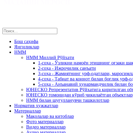
Бош саҳифа
Янгиликлар
НММ
НММ Миллий Рўйхати
1-соҳа - Ўзликни намоён этишнинг оғзаки ша
2-соҳа - Ижрочилик санъати
3-соҳа - Жамиятнинг урф-одатлари, маросимл
4-соҳа - Табиат ва коинот билан боғлиқ урф-о
5-соҳа - Анъанавий ҳунармандчилик билан б
ЮНЕСКО Репрезентатив Рўйхатига киритилган об
ЮНЕСКО томонидан кўриб чиқилаётган объектлар
НММ билан шуғулланувчи ташкилотлар
Норматив ҳужжатлар
Материаллар
Мақолалар ва китоблар
Фото материаллар
Видео материаллар
Аудио материаллар