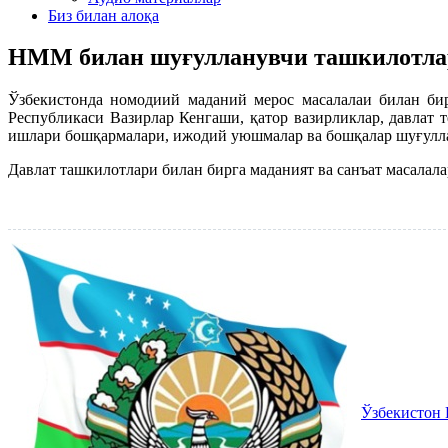
Биз билан алоқа
НММ билан шуғулланувчи ташкилотла
Ўзбекистонда номодиий маданий мерос масалалаи билан бир
Республикаси Вазирлар Кенгаши, қатор вазирликлар, давлат 
ишлари бошқармалари, ижодий уюшмалар ва бошқалар шуғулл
Давлат ташкилотлари билан бирга маданият ва санъат масалал
Ўзбекистон 