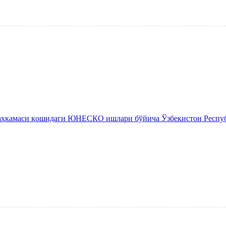
аҳкамаси қошидаги ЮНЕСКО ишлари бўйича Ўзбекистон Респуб