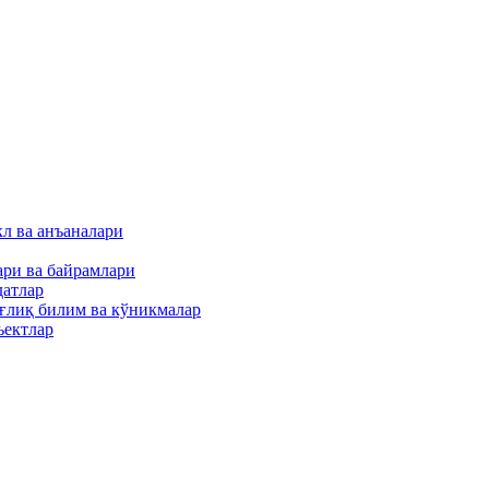
кл ва анъаналари
ари ва байрамлари
датлар
оғлиқ билим ва кўникмалар
ъектлар