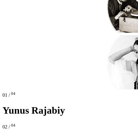
04
01 /
Yunus Rajabiy
04
02 /