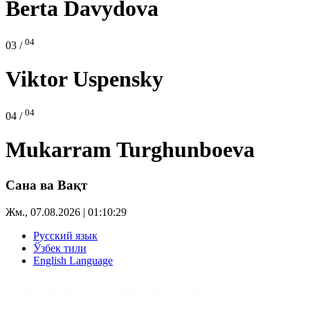
Berta Davydova
04
03 /
Viktor Uspensky
04
04 /
Mukarram Turghunboeva
Сана ва Вақт
Жм., 07.08.2026 | 01:10:30
Русский язык
Ўзбек тили
English Language