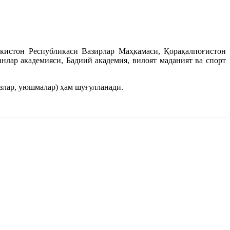
екистон Республикаси Вазирлар Маҳкамаси, Қорақалпоғистон
нлар академияси, Бадиий академия, вилоят маданият ва спорт
азлар, уюшмалар) ҳам шуғулланади.