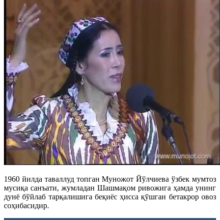
1960 йилда таваллуд топган Муножот Йўлчиева ўзбек мумтоз
мусиқа санъати, жумладан Шашмақом ривожига ҳамда унинг
дунё бўйлаб тарқалишига беқиёс ҳисса қўшган бетакрор овоз
соҳибасидир.