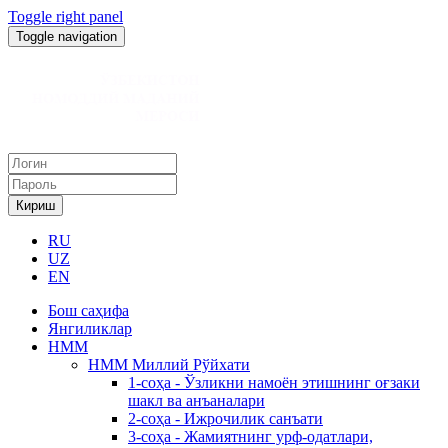
Toggle right panel
Toggle navigation
Кириш
RU
UZ
EN
Бош саҳифа
Янгиликлар
НММ
НММ Миллий Рўйхати
1-соҳа - Ўзликни намоён этишнинг оғзаки
шакл ва анъаналари
2-соҳа - Ижрочилик санъати
3-соҳа - Жамиятнинг урф-одатлари,