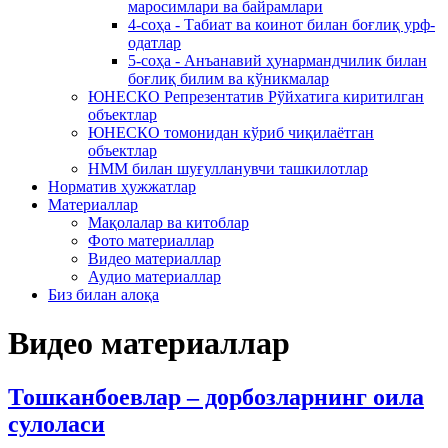
маросимлари ва байрамлари
4-соҳа - Табиат ва коинот билан боғлиқ урф-
одатлар
5-соҳа - Анъанавий ҳунармандчилик билан
боғлиқ билим ва кўникмалар
ЮНЕСКО Репрезентатив Рўйхатига киритилган
объектлар
ЮНЕСКО томонидан кўриб чиқилаётган
объектлар
НММ билан шуғулланувчи ташкилотлар
Норматив ҳужжатлар
Материаллар
Мақолалар ва китоблар
Фото материаллар
Видео материаллар
Аудио материаллар
Биз билан алоқа
Видео материаллар
Тошканбоевлар – дорбозларнинг оила
сулоласи