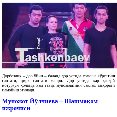
Дорбозлик – дор ўйин – баланд дор устида томоша кўрсатиш
санъати, цирк санъати жанри. Дор устида ҳар қандай
нотурғун ҳолатда ҳам гавда мувозанатини сақлаш маҳорати
намойиш этилади.
Муножот Йўлчиева – Шашмақом
ижрочиси