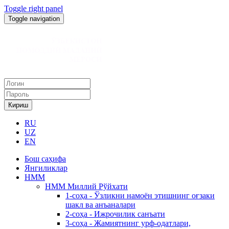
Toggle right panel
Toggle navigation
Кириш
RU
UZ
EN
Бош саҳифа
Янгиликлар
НММ
НММ Миллий Рўйхати
1-соҳа - Ўзликни намоён этишнинг оғзаки
шакл ва анъаналари
2-соҳа - Ижрочилик санъати
3-соҳа - Жамиятнинг урф-одатлари,