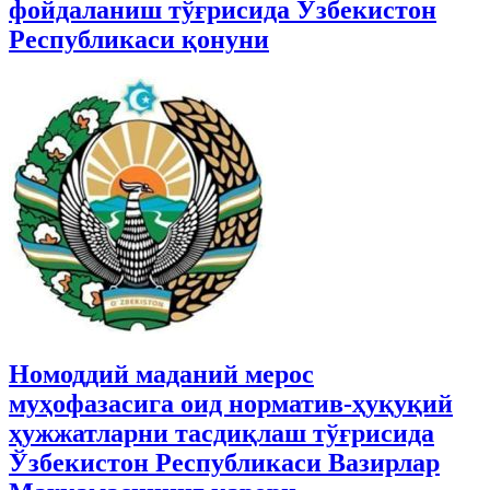
фойдаланиш тўғрисида Ўзбекистон
Республикаси қонуни
Номоддий маданий мерос
муҳофазасига оид норматив-ҳуқуқий
ҳужжатларни тасдиқлаш тўғрисида
Ўзбекистон Республикаси Вазирлар