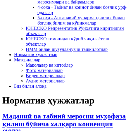
маросимлари ва байрамлари
4-соҳа - Табиат ва коинот билан боғлиқ урф-
одатлар
5-соҳа - Анъанавий ҳунармандчилик билан
боғлиқ билим ва кўникмалар
ЮНЕСКО Репрезентатив Рўйхатига киритилган
объектлар
ЮНЕСКО томонидан кўриб чиқилаётган
объектлар
НММ билан шуғулланувчи ташкилотлар
Норматив ҳужжатлар
Материаллар
Мақолалар ва китоблар
Фото материаллар
Видео материаллар
Аудио материаллар
Биз билан алоқа
Норматив ҳужжатлар
Маданий ва табиий меросни муҳофаза
қилиш бўйича халқаро конвенция