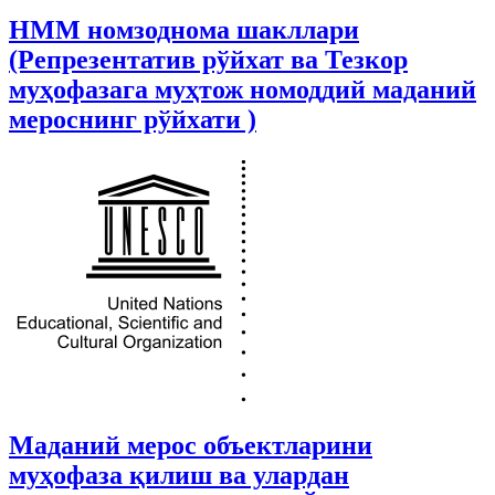
НММ номзоднома шакллари
(Репрезентатив рўйхат ва Тезкор
муҳофазага муҳтож номоддий маданий
мероснинг рўйхати )
Маданий мерос объектларини
муҳофаза қилиш ва улардан