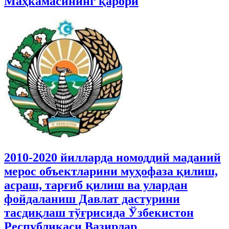
Маҳкамасининг қарори
2010-2020 йилларда номоддий маданий
мерос объектларини муҳофаза қилиш,
асраш, тарғиб қилиш ва улардан
фойдаланиш Давлат дастурини
тасдиқлаш тўғрисида Ўзбекистон
Республикаси Вазирлар