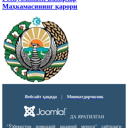
Маҳкамасининг қарори
Вебсайт ҳақида
|
Миннатдорчилик
ДА ЯРАТИЛГАН
"Ўзбекистон номоддий маданий мероси" сайтидаги