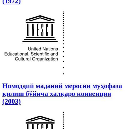
(1972)
Номоддий маданий меросни муҳофаза
қилиш бўйича халқаро конвенция
(2003)