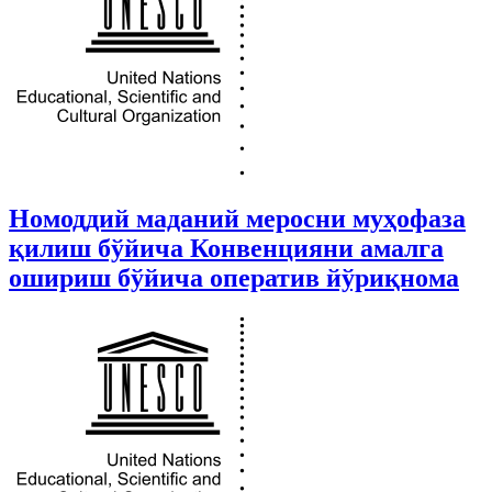
Номоддий маданий меросни муҳофаза
қилиш бўйича Конвенцияни амалга
ошириш бўйича оператив йўриқнома