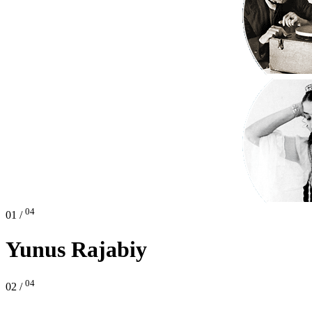
04
01 /
Yunus Rajabiy
04
02 /