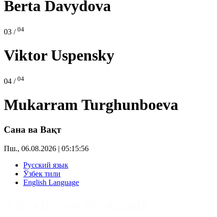
Berta Davydova
04
03 /
Viktor Uspensky
04
04 /
Mukarram Turghunboeva
Сана ва Вақт
Пш., 06.08.2026 | 05:15:56
Русский язык
Ўзбек тили
English Language