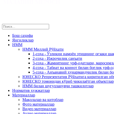
Бош саҳифа
Янгиликлар
НММ
НММ Миллий Рўйхати
1-соҳа - Ўзликни намоён этишнинг оғзаки ша
2-соҳа - Ижрочилик санъати
3-соҳа - Жамиятнинг урф-одатлари, маросимл
4-соҳа - Табиат ва коинот билан боғлиқ урф-о
5-соҳа - Анъанавий ҳунармандчилик билан б
ЮНЕСКО Репрезентатив Рўйхатига киритилган об
ЮНЕСКО томонидан кўриб чиқилаётган объектлар
НММ билан шуғулланувчи ташкилотлар
Норматив ҳужжатлар
Материаллар
Мақолалар ва китоблар
Фото материаллар
Видео материаллар
Аудио материаллар