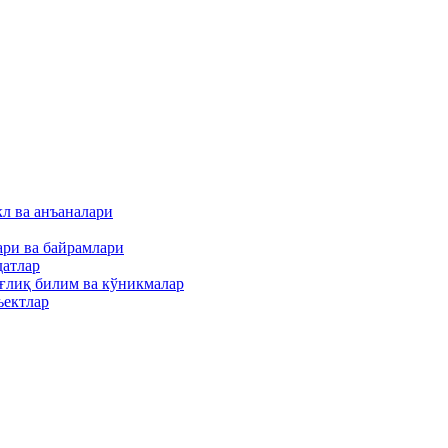
кл ва анъаналари
ари ва байрамлари
датлар
оғлиқ билим ва кўникмалар
ъектлар