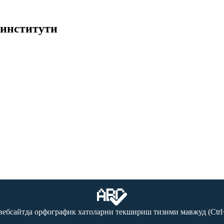
 институти
вебсайтда орфографик хатоларни текшириш тизими мавжуд (Ctrl+