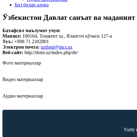
Биз билан алоқа
Ўзбекистон Давлат санъат ва маданият
Батафсил маълумот учун:
Манзил:
100164, Тошкент ш., Яланғоч кўчаси 127-a
Тел.:
+998 71 2302801
Электрон почта:
uzdsmi@mcs.uz
Веб-сайт:
http://dsmi.uz/index.php/de/
Фото материаллар
Видео материаллар
Аудио материаллар
Ушбу 