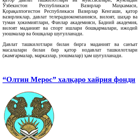
Ўзбекистон Республикаси Вазирлар Маҳкамаси,
Қорақалпоғистон Республикаси Вазирлар Кенгаши, қатор
вазирликлар, давлат телерадиокомпанияси, вилоят, шаҳар ва
туман ҳокимиятлари, Фанлар академияси, Бадиий академия,
вилоят маданият ва спорт ишлари бошқармалари, ижодий
уюшмалар ва бошқалар шуғулланади.
Давлат ташкилотлари билан бирга маданият ва санъат
масалалари билан бир қатор нодавлат ташкилотлари
(жамғармалар, марказлар, уюшмалар) ҳам шуғулланади.
“Олтин Мерос” халқаро хайрия фонди