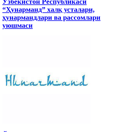
Ўзбекистон Республикаси
“Ҳунарманд” халқ усталари,
ҳунармандлари ва рассомлари
уюшмаси