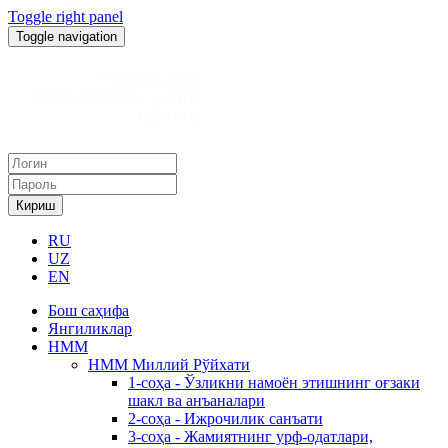
Toggle right panel
Toggle navigation
Кириш
RU
UZ
EN
Бош саҳифа
Янгиликлар
НММ
НММ Миллий Рўйхати
1-соҳа - Ўзликни намоён этишнинг оғзаки
шакл ва анъаналари
2-соҳа - Ижрочилик санъати
3-соҳа - Жамиятнинг урф-одатлари,