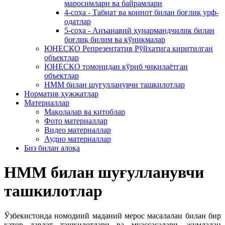
маросимлари ва байрамлари
4-соҳа - Табиат ва коинот билан боғлиқ урф-
одатлар
5-соҳа - Анъанавий ҳунармандчилик билан
боғлиқ билим ва кўникмалар
ЮНЕСКО Репрезентатив Рўйхатига киритилган
объектлар
ЮНЕСКО томонидан кўриб чиқилаётган
объектлар
НММ билан шуғулланувчи ташкилотлар
Норматив ҳужжатлар
Материаллар
Мақолалар ва китоблар
Фото материаллар
Видео материаллар
Аудио материаллар
Биз билан алоқа
НММ билан шуғулланувчи
ташкилотлар
Ўзбекистонда номодиий маданий мерос масалалаи билан бир
қатор давлат ташкилотлари ва муассасалари, жумладан