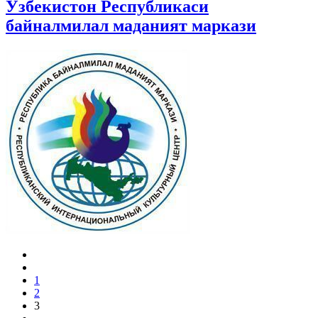
Ўзбекистон Республикаси
байналмилал маданият маркази
1
2
3