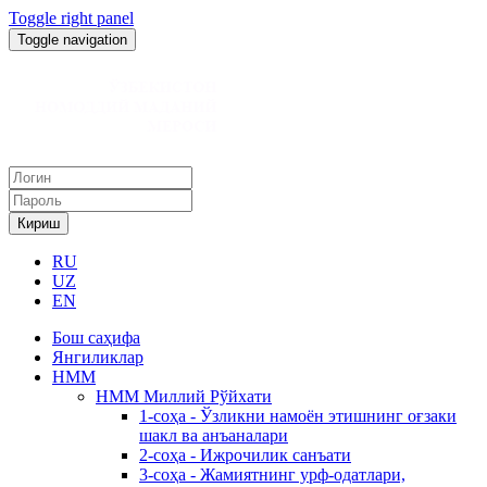
Toggle right panel
Toggle navigation
Кириш
RU
UZ
EN
Бош саҳифа
Янгиликлар
НММ
НММ Миллий Рўйхати
1-соҳа - Ўзликни намоён этишнинг оғзаки
шакл ва анъаналари
2-соҳа - Ижрочилик санъати
3-соҳа - Жамиятнинг урф-одатлари,