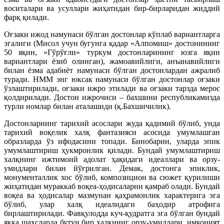
воситалари ва усуллари жиҳатидан бир-бирларидан жиддий
фарқ қилади.
Оғзаки ижод намунаси бўлган достонлар кўплаб вариантларга
эгалиги (Мисол учун бугунга қадар «Алпомиш» достонининг
50 яқин, «Гўрўғли» туркум достонларининг юзга яқин
вариантлари ёзиб олинган), жамоавийлиги, анъанавийлиги
билан ёзма адабиёт намунаси бўлган достонлардан ажралиб
туради. НММ энг юксак намунаси бўлган достонлар оғзаки
ўзлаштирилади, оғзаки ижро этилади ва оғзаки тарзда мерос
қолдирилади. Достон ижрочиси – бахшини республикамизда
турли номлар билан аталашиди (қ.Бахшичилик).
Достонларнинг тарихий асослари жуда қадимий бўлиб, унда
тарихий воқелик халқ фантазияси асосида умумлашган
образларда ўз ифодасини топади. Бинобарин, уларда эпик
умумлаштириш ҳукмронлик қилади. Бундай умумлаштириш
халқнинг ижтимоий адолат ҳақидаги идеаллари ва орзу-
умидлари билан йўғрилган. Демак, достонга эпиклик,
монументаллик хос бўлиб, композицион ва сюжет қурилиши
жиҳатидан мураккаб воқеа-ҳодисаларни қамраб олади. Бундай
воқеа ва ҳодисалар мазмунан қаҳрамонлик характерига эга
бўлиб, улар халқ идеалидаги баҳодир атрофига
бирлаштирилади. Фавқулодда куч-қудратга эга бўлган бундай
якка шахсларда бутун бир халқнинг орзу-умидлари, имконият