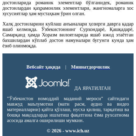
достонларида романик элементлар бўлганидек, романик
достонлардан қаҳрамонлик элементлари, жангномаларга хос
хусусиятлар ҳам мустаҳкам ўрин олган.
Халқ достонларини куйлаш анъаналари ҳозирги даврга қадар
яшаб келмоқда. Ўзбекистоннинг Сурхондарё, Қашқадарё,
Самарқанд ҳамда Хоразм вилоятларида яшаб ижод этаётган
бахшилардан кўплаб достон намуналари бугунги кунда ҳам
ёзиб олинмоқда.
Вебсайт ҳақида
|
Миннатдорчилик
ДА ЯРАТИЛГАН
"Ўзбекистон номоддий маданий мероси" сайтидаги
мавжуд маълумотни (матн расм, аудио ва видео
материалларни) қайта қўллаш, нусха қилиш, тарқатиш ва
бошқа мақсадларда ишлатиш фақатгина ёзма рухсатнома
асосида амалга оширилиши мумкин.
© 2026 - www.ich.uz