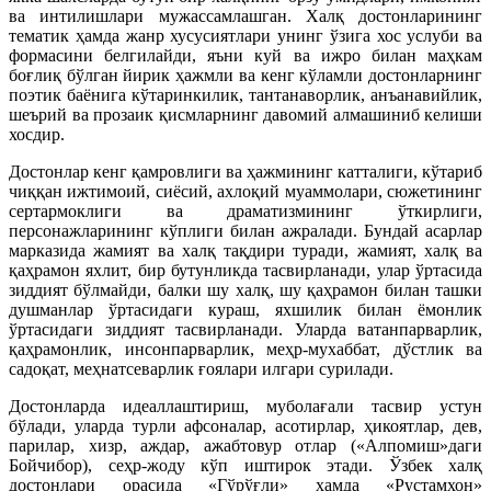
ва интилишлари мужассамлашган. Халқ достонларининг
тематик ҳамда жанр хусусиятлари унинг ўзига хос услуби ва
формасини белгилайди, яъни куй ва ижро билан маҳкам
боғлиқ бўлган йирик ҳажмли ва кенг кўламли достонларнинг
поэтик баёнига кўтаринкилик, тантанаворлик, анъанавийлик,
шеърий ва прозаик қисмларнинг давомий алмашиниб келиши
хосдир.
Достонлар кенг қамровлиги ва ҳажмининг катталиги, кўтариб
чиққан ижтимоий, сиёсий, ахлоқий муаммолари, сюжетининг
сертармоклиги ва драматизмининг ўткирлиги,
персонажларининг кўплиги билан ажралади. Бундай асарлар
марказида жамият ва халқ тақдири туради, жамият, халқ ва
қаҳрамон яхлит, бир бутунликда тасвирланади, улар ўртасида
зиддият бўлмайди, балки шу халқ, шу қаҳрамон билан ташки
душманлар ўртасидаги кураш, яхшилик билан ёмонлик
ўртасидаги зиддият тасвирланади. Уларда ватанпарварлик,
қаҳрамонлик, инсонпарварлик, меҳр-мухаббат, дўстлик ва
садоқат, меҳнатсеварлик ғоялари илгари сурилади.
Достонларда идеаллаштириш, муболағали тасвир устун
бўлади, уларда турли афсоналар, асотирлар, ҳикоятлар, дев,
парилар, хизр, аждар, ажабтовур отлар («Алпомиш»даги
Бойчибор), сеҳр-жоду кўп иштирок этади. Ўзбек халқ
достонлари орасида «Гўрўғли» ҳамда «Рустамхон»