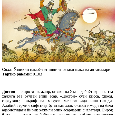
Соҳа:
Ўзликни намоён этишнинг оғзаки шакл ва анъаналари
Тартиб рақами:
01.03
Достон
— лиро-эпик жанр, оғзаки ва ёзма адабиётидаги катта
ҳажмга эга бўлган эпик асар. «Достон» сўзи қисса, ҳикоя,
саргузашт, таъриф ва мақтов маъноларида ишлатилади.
Адабий термин сифатида бу атама халқ оғзаки ижоди ва ёзма
адабиётидаги йирик ҳажмли эпик асарларни англатади. Бироқ
ёзма ва оғзаки адабиётдаги достонлар ҳаётни тасвирлаш