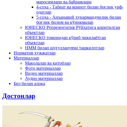
маросимлари ва байрамлари
4-соҳа - Табиат ва коинот билан боғлиқ урф-
одатлар
5-соҳа - Анъанавий ҳунармандчилик билан
боғлиқ билим ва кўникмалар
ЮНЕСКО Репрезентатив Рўйхатига киритилган
объектлар
ЮНЕСКО томонидан кўриб чиқилаётган
объектлар
НММ билан шуғулланувчи ташкилотлар
Норматив ҳужжатлар
Материаллар
Мақолалар ва китоблар
Фото материаллар
Видео материаллар
Аудио материаллар
Биз билан алоқа
Достонлар