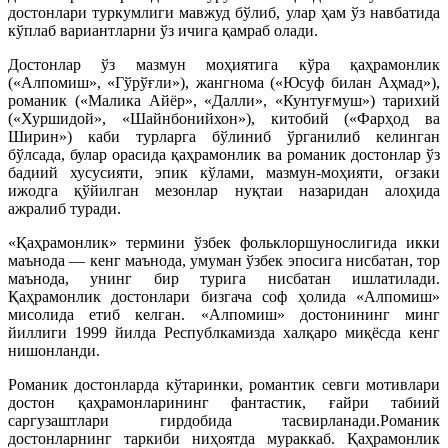
достонлари туркумлиги мавжуд бўлиб, улар ҳам ўз навбатида
кўплаб вариантларни ўз ичига қамраб олади.
Достонлар ўз мазмун моҳиятига кўра қаҳрамонлик
(«Алпомиш», «Гўрўғли»), жангнома («Юсуф билан Аҳмад»),
романик («Малика Айёр», «Далли», «Кунтуғмуш») тарихий
(«Хуршидой», «Шайнбонийхон»), китобий («Фарҳод ва
Ширин») каби турларга бўлиниб ўрганилиб келинган
бўлсада, булар орасида қаҳрамонлик ва романик достонлар ўз
бадиий хусусияти, эпик кўлами, мазмун-моҳияти, оғзаки
ижодга қўйилган мезонлар нуқтаи назаридан алоҳида
ажралиб туради.
«Қаҳрамонлик» термини ўзбек фольклоршунослигида икки
маънода — кенг маънода, умуман ўзбек эпосига нисбатан, тор
маънода, унинг бир турига нисбатан ишлатилади.
Қаҳрамонлик достонлари бизгача соф ҳолида «Алпомиш»
мисолида етиб келган. «Алпомиш» достонининг минг
йиллиги 1999 йилда Республкамизда халқаро миқёсда кенг
нишонланди.
Романик достонларда кўтаринки, романтик севги мотивлари
достон қаҳрамонларининг фантастик, ғайри табиий
саргузаштлари гирдобида тасвирланади.Романик
достонларнинг таркиби ниҳоятда мураккаб. Қаҳрамонлик