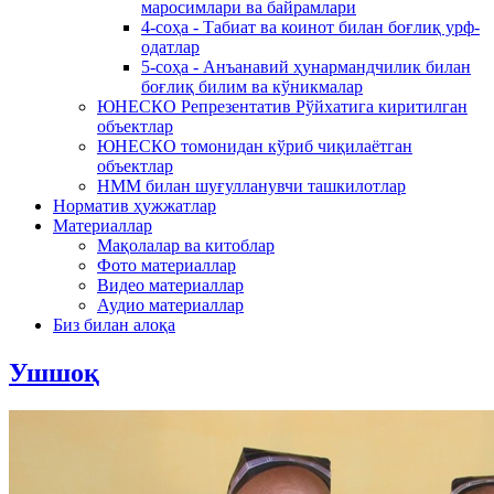
маросимлари ва байрамлари
4-соҳа - Табиат ва коинот билан боғлиқ урф-
одатлар
5-соҳа - Анъанавий ҳунармандчилик билан
боғлиқ билим ва кўникмалар
ЮНЕСКО Репрезентатив Рўйхатига киритилган
объектлар
ЮНЕСКО томонидан кўриб чиқилаётган
объектлар
НММ билан шуғулланувчи ташкилотлар
Норматив ҳужжатлар
Материаллар
Мақолалар ва китоблар
Фото материаллар
Видео материаллар
Аудио материаллар
Биз билан алоқа
Ушшоқ