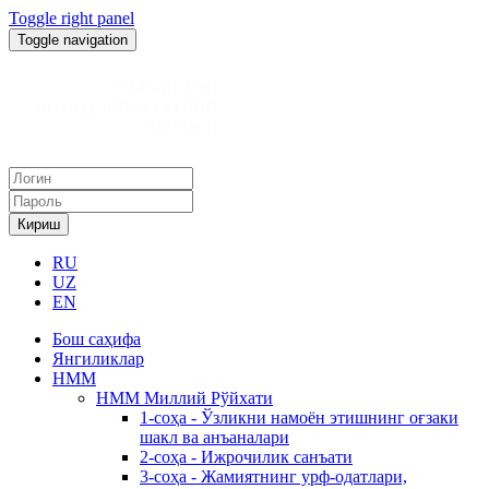
Toggle right panel
Toggle navigation
Кириш
RU
UZ
EN
Бош саҳифа
Янгиликлар
НММ
НММ Миллий Рўйхати
1-соҳа - Ўзликни намоён этишнинг оғзаки
шакл ва анъаналари
2-соҳа - Ижрочилик санъати
3-соҳа - Жамиятнинг урф-одатлари,