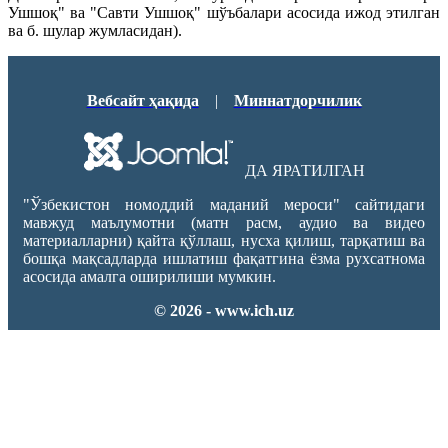
Ушшоқ" ва "Савти Ушшоқ" шўъбалари асосида ижод этилган
ва б. шулар жумласидан).
Вебсайт ҳақида
|
Миннатдорчилик
ДА ЯРАТИЛГАН
"Ўзбекистон номоддий маданий мероси" сайтидаги
мавжуд маълумотни (матн расм, аудио ва видео
материалларни) қайта қўллаш, нусха қилиш, тарқатиш ва
бошқа мақсадларда ишлатиш фақатгина ёзма рухсатнома
асосида амалга оширилиши мумкин.
© 2026 - www.ich.uz