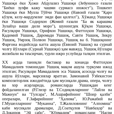
Ушшоқи ёки Ҳожи Абдулазиз Ушшоқи (Зебуннисо ғазали
"Биёки зулфи кажу чашми сурмасо инжост"), Тошкент
Ушшоқи ёки Мулла Тўйчи Ушшоқи (Навоий ғазали "Қаро
кўзум, келу-мардумлиғ эмди фан қилғил"), Хўжанд Ушшоқи
ёки Ушшоқи Содирхон (Жомий ғазали "Ба як карашма
Зулайҳо ваши дили моро"), шунингдек Қўқон Ушшоқи,
Расулқори Ушшоқи, Орифхон Ушшоқи, Фаттоҳхон Ушшоқи,
Қадимий Ушшоқ, Даромади Ушшоқ, Савти Ушшоқ, Зикру
Ушшоқ, Умрзоқ Полвон Ушшоқи, Ушшоқ ва б. Ушшоқнинг
Фарғона водийсида катта ашула (Ёввоий Ушшоқ) ва сурнай
чолғу йўллари (Сурнай Ушшоқи) ҳам мавжуд. Ушшоқ йўллари
жозибали ва таъсирчан, турли ижро услубида талқин этилган.
ХХ асрда таниқли бастакор ва хонанда Фаттоҳхон
Мамадалиев томонидан Ушшоқ мақом ашула туркуми ижод
этилган; Расулқори Мамадалиев эса Ушшоқ асосида чолғу ва
ашула йўллари, марсиялар яратган. Замонавий Ўзбекистон
композиторлик ижодиётида ҳам мусиқали драма, опера, чолғу
ва хор асарларида, романсларда Ушшоқдан кенг
фойдаланилган (Р.Глиэр ва Т.Содиқовларнинг "Лайли ва
Мажнун" ва "Гулсара", М.Ашрафийнинг "Шоир қалби"
опералари, Ғ.Зафарийнинг "Ҳалима", Ю.Ражабий ва
Г.Мушелларнинг "Муканна", Т.Жалиловнинг "Алпомиш"
каби мусиқали драмалари, Д.Соатқулов "Навбаҳор" ва
Д.Зокиров "Эй сабо", "Кўрмадим" романслари "Насри