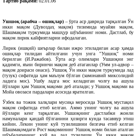
Тартиб рақами:
02.01.06
Ушшоқ (арабча – ошиқлар)
– ўрта аср даврида тарқалган Ўн
икки мақом (Дувоздаҳ мақом) тизимида муайян мақом,
Шашмақом туркумида машҳур шўъбанинг номи. Дастлаб, бу
мақом лирик кайфиятларни ифодалаган.
Лирик (ишқий) шеърлар билан ижро этиладиган асар ҳамда
ошиқлар тилидан айтилгани учун унга "Ушшоқ" номи
берилган (И.Ражабов). Ўрта аср олимлари Ушшоқни энг
қадимги, яъни биринчи мақом деб атаганлар (Умм ул-адвор –
мақом доираси онаси). Ушшоқ Ўн икки мақом туркумида лад
(тузук) сифатида ҳам маълум бўлган (замонавий миксолидий
ладига мос). Ушбу ладга мос келадиган чолғу ва ашула
йўллари ҳам Ушшоқ мақоми деб аталади; у Ушшоқ мақоми ва
Мойа овозаси пардалари асосида яратилган.
Ўзбек ва тожик халқлари мусиқа меросида Ушшоқ мустақил
мақом сифатида етиб келган. Аммо унинг чолғу ва ашула
йўллари кенг тарқалган. Ушшоқнинг дастлабки жонли
намуналари қандай бўлганини ҳозирги кунда тасаввур этиш
кийин. Лекин унинг куй тузилишини бизгача етиб келган
Шашмақомдаги Рост мақомининг Ушшоқ номи билан аталган
шўъбаларининг куй ва лад тузилиши Ўн икки мақом