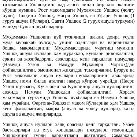
тизимидаги Ушшоқнинг лад асоси айнан бир хил эканини
кўриш мумкин. Рост мақомидаги Муҳаммаси Ушшоқ (чолғу
йўли), Талқини Ушшоқ, Насри Ушшоқ ва Уфари Ушшоқ (1
гуруҳ ашула йўллари), Савти Ушшоқ (2 гуруҳ ашула туркуми)
машҳур бўлган шўъбалардир.
Муҳаммаси Ушшоқни куй тузилиши, шакли, доира усули
жуда мураккаб бўлсада, унинг оҳанглари ва вариантлари
бошқа мақомларнинг Муҳаммасларида учратиш мумкин.
Ушшоқ ашула йўллари ҳам мураккаб, куйлари ривожланган,
ёркин ва жозибадорли, авжларида кенг тарқалган намудлар
(Намуди Уззол ва Намуди Муҳайяри Чоргоҳ)дан
фойдаланилган, эмоционал жиҳатдан таъсирчанли. Бузрук ва
Рост мақомлари ашула йўллари шўъбаларининг авжларида
Ушшоқ номи билан аталган намуд кўпроқ учрайди (Насри
Уззол шўъбаси, Кўча боғи ва Қўшчинор ашула йўлларининг
авжида Намуди Ушшоқдан фойдаланилган). Хоразм
мақомлари туркумида Ушшоқ шўъбалари ва Намуди Ушшоқ
ҳам учрайди. Фарғона-Тошкент мақом йўлларида ҳам Ушшоқ
кенг фойдаланган, мақом (ашула ва чолғу йўллари), катта
ашула ва ашула жанрларида.
Ушшоқ ашула йўллари халқ орасида кенг тарқалган. Ўзбек
бастакорлари ва етук хонандалари ижодлари томонидан
Ушшоқнинг турли вариантлари яратилган: Самарқанд