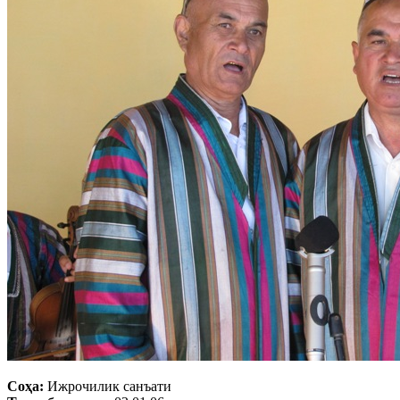
Соҳа:
Ижрочилик санъати