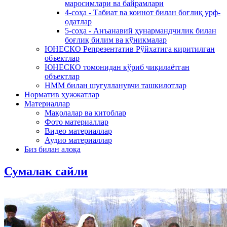
маросимлари ва байрамлари
4-соҳа - Табиат ва коинот билан боғлиқ урф-
одатлар
5-соҳа - Анъанавий ҳунармандчилик билан
боғлиқ билим ва кўникмалар
ЮНЕСКО Репрезентатив Рўйхатига киритилган
объектлар
ЮНЕСКО томонидан кўриб чиқилаётган
объектлар
НММ билан шуғулланувчи ташкилотлар
Норматив ҳужжатлар
Материаллар
Мақолалар ва китоблар
Фото материаллар
Видео материаллар
Аудио материаллар
Биз билан алоқа
Сумалак сайли