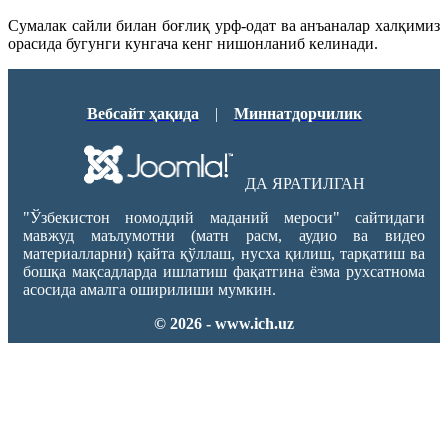
Сумалак сайли билан боғлиқ урф-одат ва анъаналар халқимиз
орасида бугунги кунгача кенг нишонланиб келинади.
Вебсайт ҳақида
|
Миннатдорчилик
ДА ЯРАТИЛГАН
"Ўзбекистон номоддий маданий мероси" сайтидаги
мавжуд маълумотни (матн расм, аудио ва видео
материалларни) қайта қўллаш, нусха қилиш, тарқатиш ва
бошқа мақсадларда ишлатиш фақатгина ёзма рухсатнома
асосида амалга оширилиши мумкин.
© 2026 - www.ich.uz