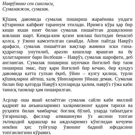
Наврўзнинг сен синглиси,
Сумалакжон, сумалак.
Қўшиқ давомида сумалак пишириш жараёнива ундаги
кўтаринки кайфият тараннум этилади. Иримга кўра ҳар бир
киши яхши ният билан сумалак пишаётган дошқозонни
ковлаши шарт. Кимда-ким қозон ковлаш бахтидан бенасиб
қолса, у ўзини камситилган санайди. Айни пайтда Наврўз
арафаси, сумалак пишаётган вақтлар жамики эски гина-
қудратлар унутилиб, аразли кишилар ярашган ва бу
ҳолатларнинг бари йилбоши – Наврўз, сумалак шарофати, деб
англанган. Сумалак пишириш шунчаки йиғилиб бир таом
пишириш эмас, ёшу қари йиғилиб бир кечаю, бир кундуз
давомида катта гулхан ёқиб, ўйин – кулгу қилиш, турли
қўшиқларни айтиш, халқ ўйинларини ўйнаш демак. Сумалак
билан бир қаторда Наврўз кунларида ҳалим, наврўз гўжа каби
танисқ таомлар ҳам пиширилган.
Асрлар оша яшаб келаётган сумалак сайли каби миллий
қадрият ва анъаналаримиз халқимизнинг қадим тарихи ва
руҳияти билан чамбарчас боғлиқ бўлиб, уларда табиатдаги
ўзгаришлар, фасллар алмашинуви ўз аксини топган
эътиқодий қарашлар ва аждоларимиз кўнглидан кечувчи
некбин ҳис туйғулар ўзининг бадиий ифодасини
топганлигини кўрамиз.