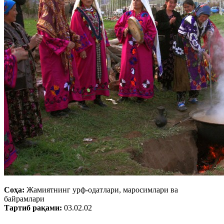
Соҳа:
Жамиятнинг урф-одатлари, маросимлари ва
байрамлари
Тартиб рақами:
03.02.02