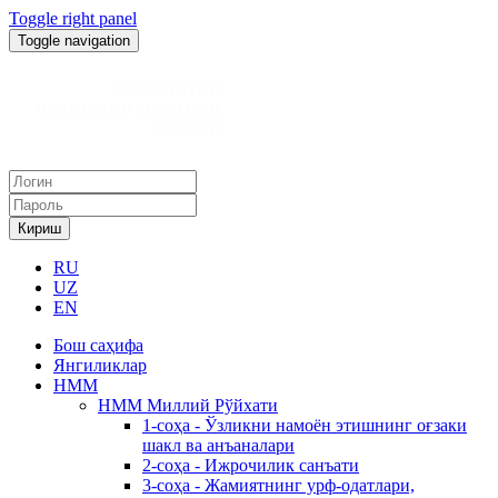
Toggle right panel
Toggle navigation
Кириш
RU
UZ
EN
Бош саҳифа
Янгиликлар
НММ
НММ Миллий Рўйхати
1-соҳа - Ўзликни намоён этишнинг оғзаки
шакл ва анъаналари
2-соҳа - Ижрочилик санъати
3-соҳа - Жамиятнинг урф-одатлари,