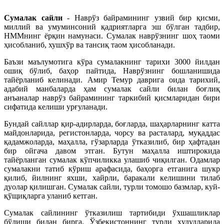
Сумалак сайли
- Наврўз байрамининг узвий бир қисми,
миллий ва умуминсоний қадриятларга эш бўлган тадбир,
НММнинг ёрқин намунаси. Сумалак наврўзнинг шоҳ таоми
ҳисобланиб, хушхўр ва тансиқ таом ҳисобланади.
Баъзи маълумотига кўра сумалакнинг тарихи 3000 йилдан
ошиқ бўлиб, баҳор пайтида, Наврўзнинг бошланишида
тайёрланиб келинади. Амир Темур даврига оида тарихий,
адабий манбаларда ҳам сумалак сайли билан боғлиқ
анъаналар наврўз байрамининг таркибий қисмларидан бири
сифатида келиши урғуланади.
Бундай сайллар қир-адирларда, боғларда, шаҳарларнинг катта
майдонларида, регистонларда, чорсу ва расталард, муқаддас
қадамжоларда, маҳалла, гўзарларда ўтказилиб, бир ҳафтадан
бир ойгача давом этган. Бутун маҳалла иштирокида
тайёрланган сумалак кўпчиликка улашиб чиқилган. Одамлар
сумалакни татиб кўриш арафасида, баҳорга етганига шукр
қилиб, йилнинг яхши, хайрли, баракали келишини тилаб
дуолар қилишган. Сумалак сайли, турли томошо базмлар, куй-
қўщиқларга уланиб кетган.
Сумалак сайлининг ўтказилиш тартибиди ўхшашликлар
бўлиши билан бирга, Ўзбекистоннинг турли ҳудудларида