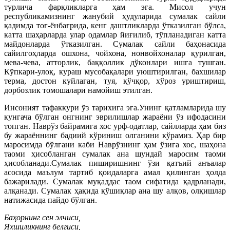
турлича фарқликларга ҳам эга. Мисол учун
республикамизнинг жанубий ҳудуларида сумалак сайли
қадимда тоғ-ёнбағрида, кенг даштликларда ўтказилган бўлса,
катта шаҳарларда улар одамлар йиғилиб, тўпланадиган катта
майдонларда ўтказилган. Сумалак сайли баҳонасида
сайилгоҳларда ошхона, чойхона, нонвойхоналар қурилган,
мева-чева, атторлик, баққоллик дўконлари ишга тушган.
Кўпкари-улоқ, кураш мусобақалари уюштирилган, бахшилар
терма, достон куйлаган, туя, қўчқор, хўроз уриштириш,
дорбозлик томошалари намойиш этилган.
Инсоният тафаккури ўз тарихига эга.Унинг қатламларида шу
кунгача бўлган онгнинг эврилишлар жараёни ўз ифодасини
топган. Наврўз байрамига хос урф-одатлар, сайлларда ҳам биз
бу жараённинг бадиий кўриниш олганини кўрамиз. Ҳар бир
маросимда бўлгани каби Наврўзнинг ҳам ўзига хос, шаҳона
таоми ҳисобланган сумалак ана шундай маросим таоми
ҳисобланади.Сумалак пиширишнинг ўзи қатъий анъалар
асосида маълум тартиб қоидаларга амал қилинган ҳолда
бажарилади. Сумалак муқаддас таом сифатида қадрланади,
алқанади. Сумалак ҳақида қўшиқлар ана шу алқов, олқишлар
натижасида пайдо бўлган.
Баҳорнинг сен элчиси,
Яхшиликнинг белгиси,