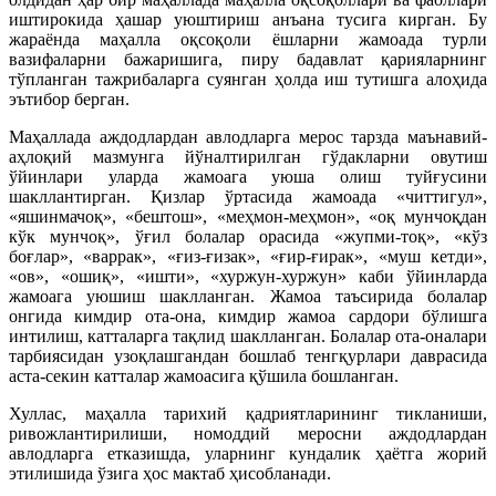
иштирокида ҳашар уюштириш анъана тусига кирган. Бу
жараёнда маҳалла оқсоқоли ёшларни жамоада турли
вазифаларни бажаришига, пиру бадавлат қарияларнинг
тўпланган тажрибаларга суянган ҳолда иш тутишга алоҳида
эътибор берган.
Маҳаллада аждодлардан авлодларга мерос тарзда маънавий-
аҳлоқий мазмунга йўналтирилган гўдакларни овутиш
ўйинлари уларда жамоага уюша олиш туйғусини
шакллантирган. Қизлар ўртасида жамоада «читтигул»,
«яшинмачоқ», «бештош», «меҳмон-меҳмон», «оқ мунчоқдан
кўк мунчоқ», ўғил болалар орасида «жупми-тоқ», «кўз
боғлар», «варрак», «ғиз-ғизак», «ғир-ғирак», «муш кетди»,
«ов», «ошиқ», «ишти», «хуржун-хуржун» каби ўйинларда
жамоага уюшиш шаклланган. Жамоа таъсирида болалар
онгида кимдир ота-она, кимдир жамоа сардори бўлишга
интилиш, катталарга тақлид шаклланган. Болалар ота-оналари
тарбиясидан узоқлашгандан бошлаб тенгқурлари даврасида
аста-секин катталар жамоасига қўшила бошланган.
Хуллас, маҳалла тарихий қадриятларининг тикланиши,
ривожлантирилиши, номоддий меросни аждодлардан
авлодларга етказишда, уларнинг кундалик ҳаётга жорий
этилишида ўзига ҳос мактаб ҳисобланади.