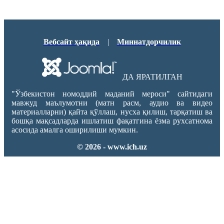
Вебсайт ҳақида
|
Миннатдорчилик
ДА ЯРАТИЛГАН
"Ўзбекистон номоддий маданий мероси" сайтидаги
мавжуд маълумотни (матн расм, аудио ва видео
материалларни) қайта қўллаш, нусха қилиш, тарқатиш ва
бошқа мақсадларда ишлатиш фақатгина ёзма рухсатнома
асосида амалга оширилиши мумкин.
© 2026 - www.ich.uz