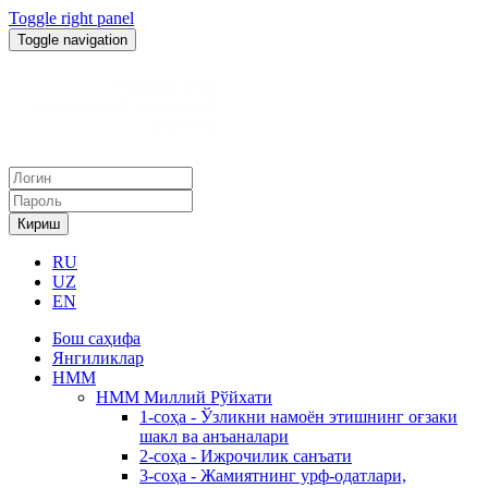
Toggle right panel
Toggle navigation
Кириш
RU
UZ
EN
Бош саҳифа
Янгиликлар
НММ
НММ Миллий Рўйхати
1-соҳа - Ўзликни намоён этишнинг оғзаки
шакл ва анъаналари
2-соҳа - Ижрочилик санъати
3-соҳа - Жамиятнинг урф-одатлари,