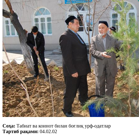
Соҳа:
Табиат ва коинот билан боғлиқ урф-одатлар
Тартиб рақами:
04.02.02