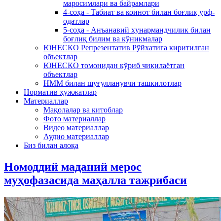
маросимлари ва байрамлари
4-соҳа - Табиат ва коинот билан боғлиқ урф-
одатлар
5-соҳа - Анъанавий ҳунармандчилик билан
боғлиқ билим ва кўникмалар
ЮНЕСКО Репрезентатив Рўйхатига киритилган
объектлар
ЮНЕСКО томонидан кўриб чиқилаётган
объектлар
НММ билан шуғулланувчи ташкилотлар
Норматив ҳужжатлар
Материаллар
Мақолалар ва китоблар
Фото материаллар
Видео материаллар
Аудио материаллар
Биз билан алоқа
Номоддий маданий мерос
муҳофазасида маҳалла тажрибаси