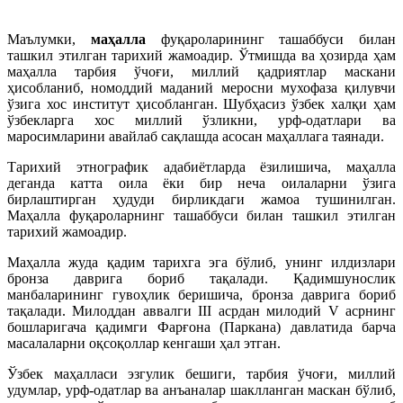
Маълумки,
маҳалла
фуқароларининг ташаббуси билан
ташкил этилган тарихий жамоадир. Ўтмишда ва ҳозирда ҳам
маҳалла тарбия ўчоғи, миллий қадриятлар маскани
ҳисобланиб, номоддий маданий меросни мухофаза қилувчи
ўзига хос институт ҳисобланган. Шубҳасиз ўзбек халқи ҳам
ўзбекларга хос миллий ўзликни, урф-одатлари ва
маросимларини авайлаб сақлашда асосан маҳаллага таянади.
Тарихий этнографик адабиётларда ёзилишича, маҳалла
деганда катта оила ёки бир неча оилаларни ўзига
бирлаштирган ҳудуди бирликдаги жамоа тушинилган.
Маҳалла фуқароларнинг ташаббуси билан ташкил этилган
тарихий жамоадир.
Маҳалла жуда қадим тарихга эга бўлиб, унинг илдизлари
бронза даврига бориб тақалади. Қадимшунослик
манбаларининг гувоҳлик беришича, бронза даврига бориб
тақалади. Милоддан аввалги III асрдан милодий V асрнинг
бошларигача қадимги Фарғона (Паркана) давлатида барча
масалаларни оқсоқоллар кенгаши ҳал этган.
Ўзбек маҳалласи эзгулик бешиги, тарбия ўчоғи, миллий
удумлар, урф-одатлар ва анъаналар шаклланган маскан бўлиб,