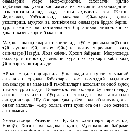
одамларни ўзаро меҳр-оқибатли, саҳоватли қилиб
тарбиялашда, ўзига хос жамоа ва жамовий анъаналарнинг
шакллантирилишида жуда катта аҳамиятга эга бўлган.
Жумладан, Ўзбекистонда маҳалла тўй-маърака, ҳашар
уюштириш, муҳтож ва эҳтиёжманд одамларга ёрдам бериш,
турли байрам ва тантаналарни биргаликда нишонлаш ва
ҳоказо вазифаларни бажарган.
Маҳалла оқсоқоллари етакчилигида тўй маросимлари(бешик
тўй, суннат тўй, никоҳ тўйи) ва мотам маросими , халқ
сайиллари(Наврўз, Лола сайли, Ҳосил байрами, Меҳржон)да
болалар иштирокида миллий кураш ва кўпкари каби халқ
ўйинлари уюштирилади.
Айнан маҳалла доирасида ўтказиладиган турли жамоавий
анъаналар орқали ўзбекларга хос номоддий маданият
анъаналари ва маънавий тамойилларга асосланган одоб-аҳлоқ
тизими ўргатилади. Қолаверса. ёш авлодга бу тадбирларда
асосан эзгуликка йўғрилган урф-одат ва анъаналар
сингдирилади. Шу боисдан ҳам ўзбекларда «Отанг-маҳалла,
онанг маҳалла», «Бир болага етти қўни ота-она» деб бежизга
айтилмаган.
Ўзбекистонда Рамазон ва Қурбон ҳайитлари арафасида,
Наврўз, Хотира ва қадрлаш куни, Мустақиллик байрами
олдидан ҳар бир маҳаллада маҳалла оқсоқоллари ва фаоллари