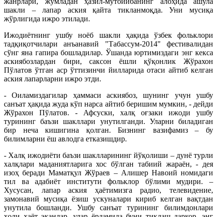
жанрлари, жумладан ҳазил-мутойибанинг алоҳида ашула
шакли – лапар аския қайта тикланмоқда. Уни мусиқа
жўрлигида ижро этилади.
Ижодиётнинг ушбу ноёб шакли ҳақида ўзбек фольклори
тадқиқотчилари анъанавий "Табассум-2014" фестивалидан
сўнг яна гапира бошладилар. Ўшанда юртимиздаги энг кекса
аскиябозлардан бири, саксон ёшли қўқонлик Жўрахон
Пўлатов ўтган аср ўттизинчи йилларида отаси айтиб келган
аския лапарларни ижро этди.
- Оиламиздагилар ҳаммаси аскиябоз, шунинг учун ушбу
санъат ҳақида жуда кўп нарса айтиб беришим мумкин, - дейди
Жўрахон Пўлатов. - Афсуски, халқ оғзаки ижоди ушбу
турининг баъзи шакллари унутилганди. Уларни биладиган
бир неча кишигина қолган. Бизнинг вазифамиз – бу
билимларни ёш авлодга етказишдир.
- Халқ ижодиёти баъзи шаклларининг йўқолиши – дунё турли
халқлари маданиятларига хос бўлган табиий жараён, - дея
изоҳ беради Маматқул Жўраев – Алишер Навоий номидаги
тил ва адабиёт институти фольклор бўлими мудири. –
Хусусан, лапар аския ҳаётимизга радио, телевидение,
замонавий мусиқа ёзиш ускуналари кириб келган вақтдан
унутила бошланди. Ушбу санъат турининг билимдонлари
ҳоли ҳаёт эканлар, улар ёрдамида буни тиклаш даркор, энг