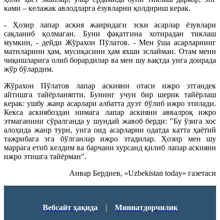
ками – келажак авлодларга ёзувларни қолдириш керак.
- Ҳозир лапар аския жанридаги эски асарлар ёзувлари
сақланиб қолмаган. Буни фақатгина хотирадан тиклаш
мумкин, - дейди Жўрахон Пўлатов. - Мен ўша асарларнинг
матнларини ҳам, мусиқасини ҳам яхши эслайман. Отам мени
чиқишларига олиб борардилар ва мен шу вақтда унга доирада
жўр бўлардим.
Жўрахон Пўлатов лапар аскияни отаси ижро этгандек
айтишга тайёрланяпти. Бунинг учун бир шерик тайёрлаш
керак: ушбу жанр асарлари албатта дуэт бўлиб ижро этилади.
Кекса аскиябоздан нимага лапар аскияни аввалроқ ижро
этмаганини сўралганда у шундай жавоб берди: "Бу ўзига хос
алоҳида жанр тури, унга оид асарларни одатда катта ҳаётий
тажрибага эга бўлганлар ижро этадилар. Ҳозир мен шу
маррага етиб келдим ва барчани хурсанд қилиб лапар аскияни
ижро этишга тайёрман".
Анвар Бердиев, «Uzbekistan today» газетаси
Вебсайт ҳақида
|
Миннатдорчилик