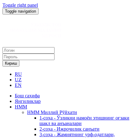
Toggle right panel
Toggle navigation
Кириш
RU
UZ
EN
Бош саҳифа
Янгиликлар
НММ
НММ Миллий Рўйхати
1-соҳа - Ўзликни намоён этишнинг оғзаки
шакл ва анъаналари
2-соҳа - Ижрочилик санъати
3-соҳа - Жамиятнинг урф-одатлари,