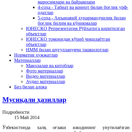
маросимлари ва байрамлари
4-соҳа - Табиат ва коинот билан боғлиқ урф-
одатлар
5-соҳа - Анъанавий ҳунармандчилик билан
боғлиқ билим ва кўникмалар
ЮНЕСКО Репрезентатив Рўйхатига киритилган
объектлар
ЮНЕСКО томонидан кўриб чиқилаётган
объектлар
НММ билан шуғулланувчи ташкилотлар
Норматив ҳужжатлар
Материаллар
Мақолалар ва китоблар
Фото материаллар
Видео материаллар
Аудио материаллар
Биз билан алоқа
Мусиқали ҳазиллар
Подробности
15 Май 2014
Ўзбекистонда халқ оғзаки ижодининг унутилаёзган