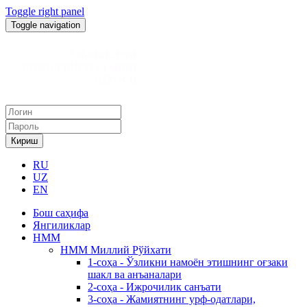
Toggle right panel
Toggle navigation
Кириш
RU
UZ
EN
Бош саҳифа
Янгиликлар
НММ
НММ Миллий Рўйхати
1-соҳа - Ўзликни намоён этишнинг оғзаки
шакл ва анъаналари
2-соҳа - Ижрочилик санъати
3-соҳа - Жамиятнинг урф-одатлари,