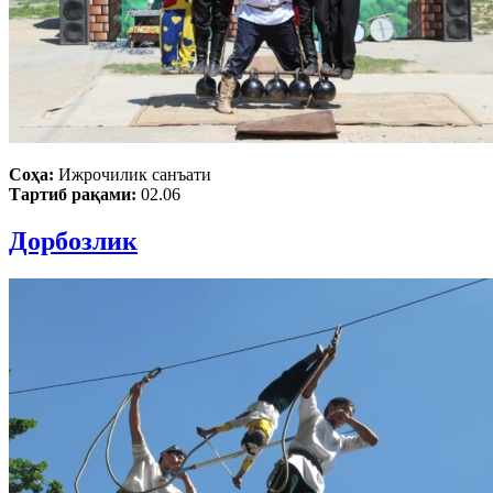
Соҳа:
Ижрочилик санъати
Тартиб рақами:
02.06
Дорбозлик