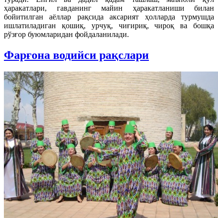
ҳаракатлари, гавданинг майин ҳаракатланиши билан
бойитилган аёллар рақсида аксарият ҳолларда турмушда
ишлатиладиган қошиқ, урчуқ, чиғириқ, чироқ ва бошқа
рўзғор буюмларидан фойдаланилади.
Фарғона водийси рақслари