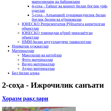
маросимлари ва байрамлари
4-соҳа - Табиат ва коинот билан боғлиқ урф-
одатлар
5-соҳа - Анъанавий ҳунармандчилик билан
боғлиқ билим ва кўникмалар
ЮНЕСКО Репрезентатив Рўйхатига киритилган
объектлар
ЮНЕСКО томонидан кўриб чиқилаётган
объектлар
НММ билан шуғулланувчи ташкилотлар
Норматив ҳужжатлар
Материаллар
Мақолалар ва китоблар
Фото материаллар
Видео материаллар
Аудио материаллар
Биз билан алоқа
2-соҳа - Ижрочилик санъати
Хоразм рақслари