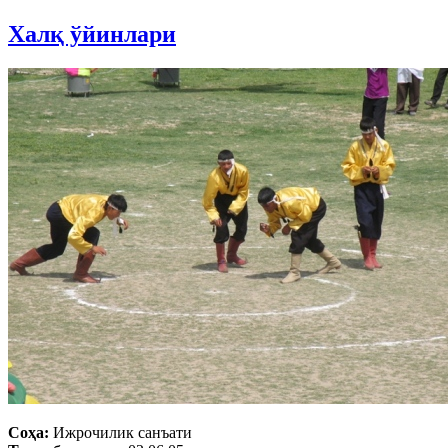
Халқ ўйинлари
Соҳа:
Ижрочилик санъати