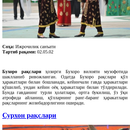
Соҳа:
Ижрочилик санъати
Тартиб рақами:
02.05.02
Бухоро рақслари
ҳозирги Бухоро вилояти музофотида
шаклланиб ривожланган. Одатда Бухоро рақслари қўл
ҳаракатлари билан бошланади, кейинчали гавда ҳаракатлари
қўшилиб, ундан кейин оёқ ҳаракатлари билан тўлдирилади.
Бунда гавданинг турли ҳолатлари, ортга букилиш, ўз ўқи
атрофида айланиш, қўлларнинг ранг-баранг ҳаракатлари
рақсларнинг жозибадорлигини оширади.
Сурхон рақслари