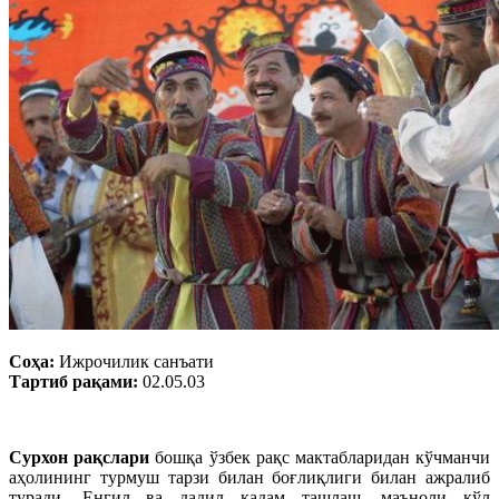
Соҳа:
Ижрочилик санъати
Тартиб рақами:
02.05.03
Сурхон рақслари
бошқа ўзбек рақс мактабларидан кўчманчи
аҳолининг турмуш тарзи билан боғлиқлиги билан ажралиб
туради. Енгил ва дадил қадам ташлаш, маъноли қўл