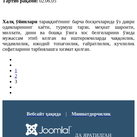
Тартиб рақами:
02.06.05
Халқ ўйинлари
тараққиётнинг барча босқичларида ўз даври
одамларининг хаёти, турмуш тарзи, меҳнат шароити,
миллати, дини ва бошқа ўзига хос белгиларини ўзида
мужассам этиб келган ва иштирокчиларда чаққонлик,
чидамлилик, ижодий топағонлик, ғайратлилик, кучлилик
сифатларини тарбиялашга хизмат қилган.
1
2
3
Вебсайт ҳақида
|
Миннатдорчилик
ДА ЯРАТИЛГАН