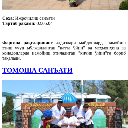
Соҳа:
Ижрочилик санъати
Тартиб рақами:
02.05.04
Фарғона рақсларининг
илдизлари майдонларда намойиш
этиш учун мўлжалланган "катта ўйин" ва меҳмонҳона ва
хонадонларда намойиш этиладиган "кичик ўйин"га бориб
тақалади.
ТОМОША САНЪАТИ