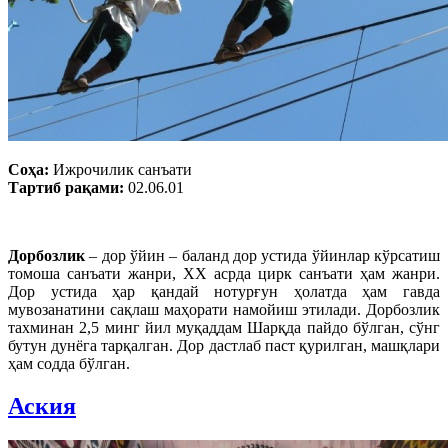
Соҳа:
Ижрочилик санъати
Тартиб рақами:
02.06.01
Дорбозлик
– дор ўйин – баланд дор устида ўйинлар кўрсатиш
томоша санъати жанри, ХХ асрда цирк санъати ҳам жанри.
Дор устида ҳар қандай нотурғун ҳолатда ҳам гавда
мувозанатини сақлаш маҳорати намойиш этилади. Дорбозлик
тахминан 2,5 минг йил муқаддам Шарқда пайдо бўлган, сўнг
бутун дунёга тарқалган. Дор дастлаб паст қурилган, машқлари
ҳам содда бўлган.
Аския