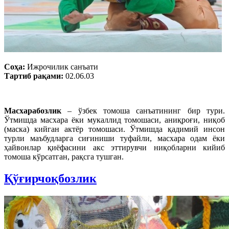
Соҳа:
Ижрочилик санъати
Тартиб рақами:
02.06.03
Масхарабозлик
– ўзбек томоша санъатининг бир тури.
Ўтмишда масхара ёки мукаллид томошаси, аниқроғи, ниқоб
(маска) кийган актёр томошаси. Ўтмишда қадимий инсон
турли маъбудларга сиғиниши туфайли, масхара одам ёки
ҳайвонлар қиёфасини акс эттирувчи ниқобларни кийиб
томоша кўрсатган, рақсга тушган.
Қўғирчоқбозлик