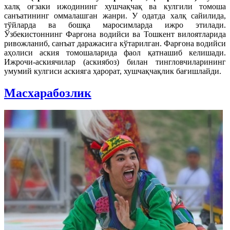
халқ оғзаки ижодининг хушчақчақ ва кулгили томоша
санъатининг оммалашган жанри. У одатда халқ сайилида,
тўйларда ва бошқа маросимларда ижро этилади.
Ўзбекистоннинг Фарғона водийси ва Тошкент вилоятларида
ривожланиб, санъат даражасига кўтарилган. Фарғона водийси
аҳолиси аския томошаларида фаол қатнашиб келишади.
Ижрочи-аскиячилар (аскиябоз) билан тингловчиларининг
умумий кулгиси аскияга ҳарорат, хушчақчақлик бағишлайди.
Масхарабозлик