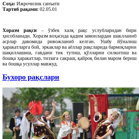
Соҳа:
Ижрочилик санъати
Тартиб рақами:
02.05.01
Хоразм рақси
– ўзбек халқ рақс услубларидан бири
ҳисобланади. Хоразм воҳасида қадим замонлардан шаклланиб
асрлар давомида ривожланиб келган. Ушбу йўналиш
ҳаракатларга бой, эркаклар ва аёллар рақсларида бармоқларни
шақиллашиш, гавдани тик тутиш, қўлларни силкитиш ва
бошқа ҳаракатлар, тиззага сакраш, қайроқ билан маром бериш
ва бошқа усуллар мавжуд.
Бухоро рақслари