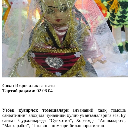
Соҳа:
Ижрочилик санъати
Тартиб рақами:
02.06.04
Ўзбек қўғирчоқ томошалари
анъанавий халқ томоша
санъатининг алоҳида йўналиши бўлиб ўз анъаналарига эга. Бу
санъат Сурхондарёда "Сувхотин", Хоразмда "Ашшадароз",
"Масхарабоз", "Полвон" номлари билан юритилган.